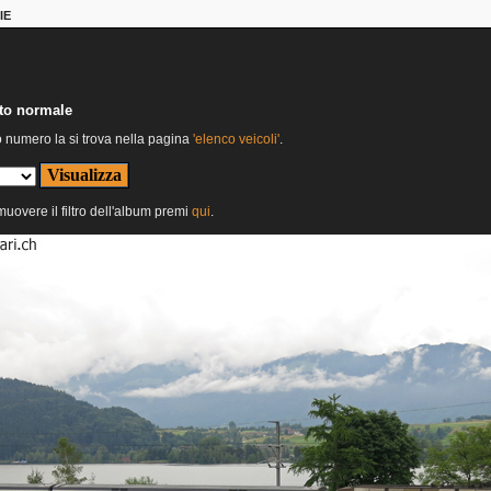
IE
nto normale
o numero la si trova nella pagina
'elenco veicoli'
.
imuovere il filtro dell'album premi
qui
.