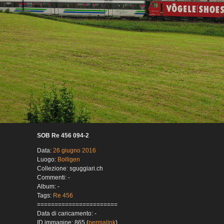
SOB Re 456 094-2
Data:
26 giugno 2016
Luogo:
Bolligen
Collezione: sguggiari.ch
Commenti: -
Album: -
Tags:
Re 456
=======================
Data di caricamento: -
ID immagine: 865 (
permalink
)