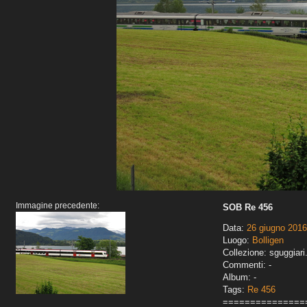
Immagine precedente:
SOB Re 456
Data:
26 giugno 2016
Luogo:
Bolligen
Collezione: sguggiari
Commenti: -
Album: -
Tags:
Re 456
===============