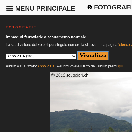
FOTOGRAFI
MENU PRINCIPALE
F O T O G R A F I E
Immagini ferroviarie a scartamento normale
La suddivisione dei veicoli per singolo numero la si trova nella pagina
'elenco v
Album visualizzato:
Anno 2016
. Per rimuovere il filtro dell'album premi
qui
.