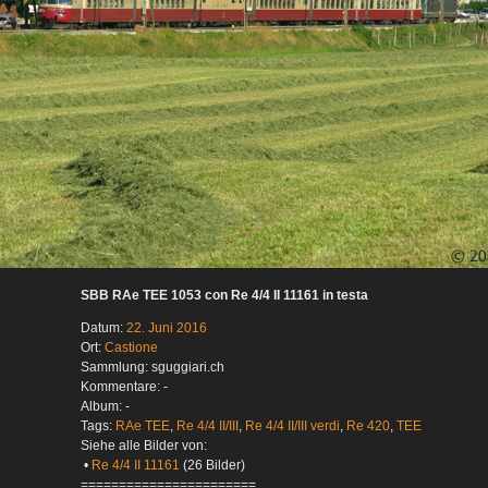
SBB RAe TEE 1053 con Re 4/4 II 11161 in testa
Datum:
22. Juni 2016
Ort:
Castione
Sammlung: sguggiari.ch
Kommentare: -
Album: -
Tags:
RAe TEE
,
Re 4/4 II/III
,
Re 4/4 II/III verdi
,
Re 420
,
TEE
Siehe alle Bilder von:
•
Re 4/4 II 11161
(26 Bilder)
=======================