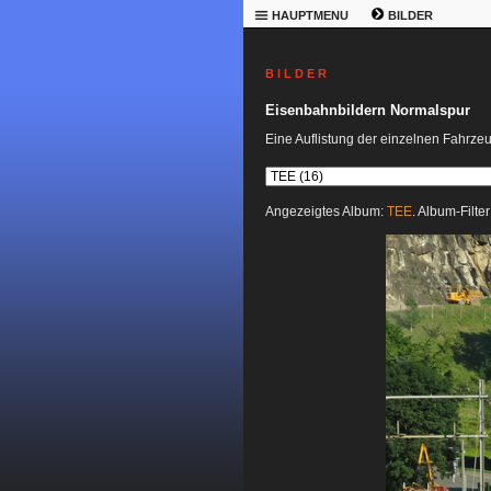
HAUPTMENU
BILDER
B I L D E R
Eisenbahnbildern Normalspur
Eine Auflistung der einzelnen Fahrze
Angezeigtes Album:
TEE
. Album-Filte