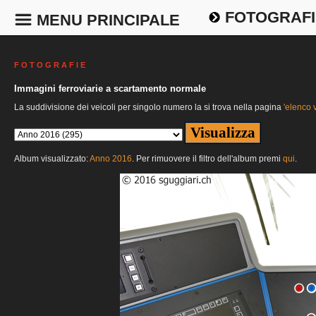
FOTOGRAFI
MENU PRINCIPALE
F O T O G R A F I E
Immagini ferroviarie a scartamento normale
La suddivisione dei veicoli per singolo numero la si trova nella pagina
'elenco v
Album visualizzato:
Anno 2016
. Per rimuovere il filtro dell'album premi
qui
.