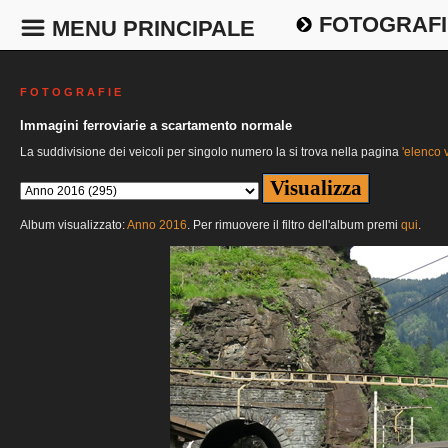
FOTOGRAFI
MENU PRINCIPALE
F O T O G R A F I E
Immagini ferroviarie a scartamento normale
La suddivisione dei veicoli per singolo numero la si trova nella pagina
'elenco v
Album visualizzato:
Anno 2016
. Per rimuovere il filtro dell'album premi
qui
.