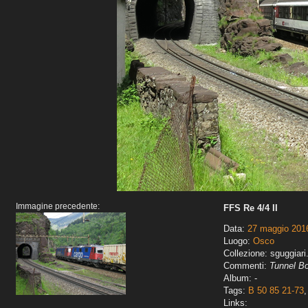
Immagine precedente:
FFS Re 4/4 II
Data:
27 maggio 201
Luogo:
Osco
Collezione: sguggiari
Commenti:
Tunnel B
Album: -
Tags:
B 50 85 21-73
Links: