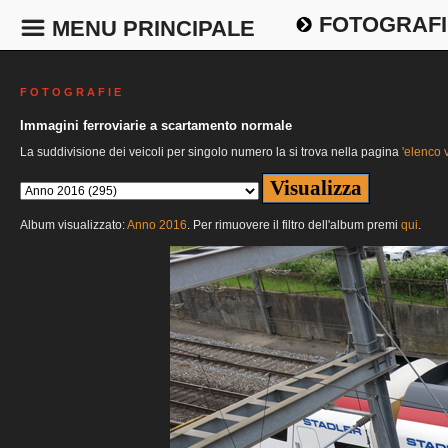
FOTOGRAFI
MENU PRINCIPALE
F O T O G R A F I E
Immagini ferroviarie a scartamento normale
La suddivisione dei veicoli per singolo numero la si trova nella pagina
'elenco v
Album visualizzato:
Anno 2016
. Per rimuovere il filtro dell'album premi
qui
.