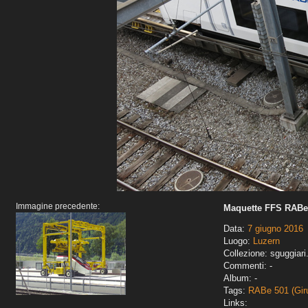
Immagine precedente:
Maquette FFS RABe 
Data:
7 giugno 2016
Luogo:
Luzern
Collezione: sguggiari
Commenti: -
Album: -
Tags:
RABe 501 (Gir
Links: