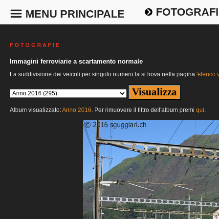
FOTOGRAFI
MENU PRINCIPALE
F O T O G R A F I E
Immagini ferroviarie a scartamento normale
La suddivisione dei veicoli per singolo numero la si trova nella pagina
'elenco v
Album visualizzato:
Anno 2016
. Per rimuovere il filtro dell'album premi
qui
.