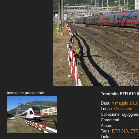
Immagine precedente:
Trenitalia ETR 610 
Data:
4 maggio 2016
Luogo:
Giubiasco
Collezione: sguggiari
Commenti: -
Album: -
Tags:
ETR 610
,
ETR 
Links: