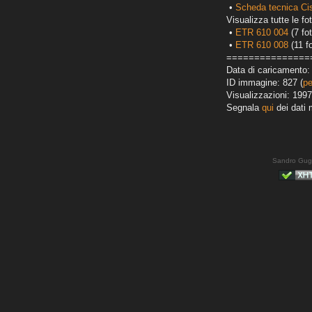
•
Scheda tecnica Ci
Visualizza tutte le fot
•
ETR 610 004
(7 fot
•
ETR 610 008
(11 fo
===============
Data di caricamento: 
ID immagine: 827 (
pe
Visualizzazioni: 1997
Segnala
qui
dei dati 
Sandro Gug