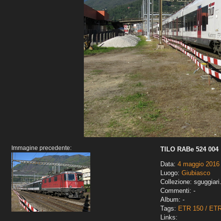
Immagine precedente:
TILO RABe 524 004
Data:
4 maggio 2016
Luogo:
Giubiasco
Collezione: sguggiari
Commenti: -
Album: -
Tags:
ETR 150 / ET
Links: