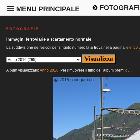
FOTOGRAFI
MENU PRINCIPALE
F O T O G R A F I E
Immagini ferroviarie a scartamento normale
La suddivisione dei veicoli per singolo numero la si trova nella pagina
'elenco v
Album visualizzato:
Anno 2016
. Per rimuovere il filtro dell'album premi
qui
.