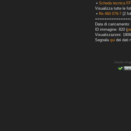
•
Scheda tecnica F
Visualizza tutte le fot
•
Re 460 079-7
(2 fo
===============
Data di caricamento: 
ID immagine: 820 (
pe
Visualizzazioni: 1806
Segnala
qui
dei dati 
Sandro Gug