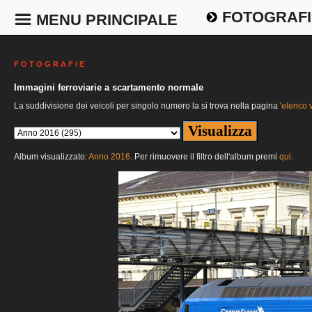
FOTOGRAFI
MENU PRINCIPALE
F O T O G R A F I E
Immagini ferroviarie a scartamento normale
La suddivisione dei veicoli per singolo numero la si trova nella pagina
'elenco v
Album visualizzato:
Anno 2016
. Per rimuovere il filtro dell'album premi
qui
.