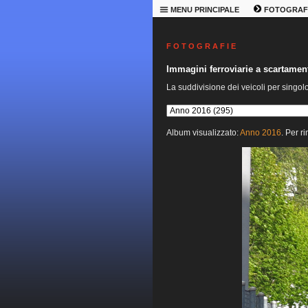
MENU PRINCIPALE
FOTOGRAF
F O T O G R A F I E
Immagini ferroviarie a scartame
La suddivisione dei veicoli per singol
Album visualizzato:
Anno 2016
. Per r