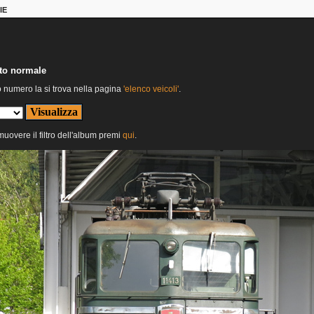
IE
nto normale
o numero la si trova nella pagina
'elenco veicoli'
.
imuovere il filtro dell'album premi
qui
.