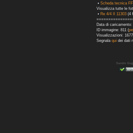
•
Scheda tecnica FF
Visualizza tutte le fot
•
Re 4/4 II 11303
(4 
===============
Data di caricamento: 
ID immagine: 811 (
pe
Visualizzazioni: 1677
Segnala
qui
dei dati 
Sandro Gug