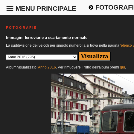
FOTOGRAFI
MENU PRINCIPALE
F O T O G R A F I E
Immagini ferroviarie a scartamento normale
La suddivisione dei veicoli per singolo numero la si trova nella pagina
'elenco v
Album visualizzato:
Anno 2016
. Per rimuovere il filtro dell'album premi
qui
.