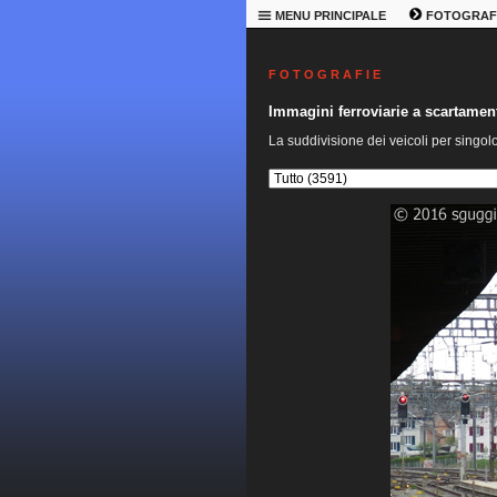
MENU PRINCIPALE
FOTOGRAF
F O T O G R A F I E
Immagini ferroviarie a scartame
La suddivisione dei veicoli per singol