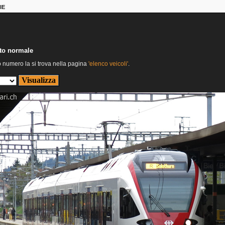
IE
nto normale
o numero la si trova nella pagina
'elenco veicoli'
.