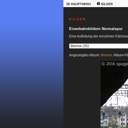
HAUPTMENU
BILDER
B I L D E R
Eisenbahnbildern Normalspur
Eine Auflistung der einzelnen Fahrze
Angezeigtes Album:
Bienne
. Album-Fi