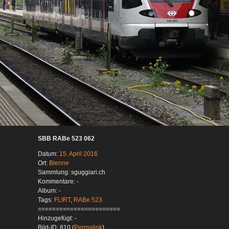
SBB RABe 523 062
Datum:
15. April 2016
Ort:
Bienne
Sammlung: sguggiari.ch
Kommentare: -
Album: -
Tags:
FLIRT
,
RABe 523
=======================
Hinzugefügt: -
Bild-ID: 810 (
Permalink
)