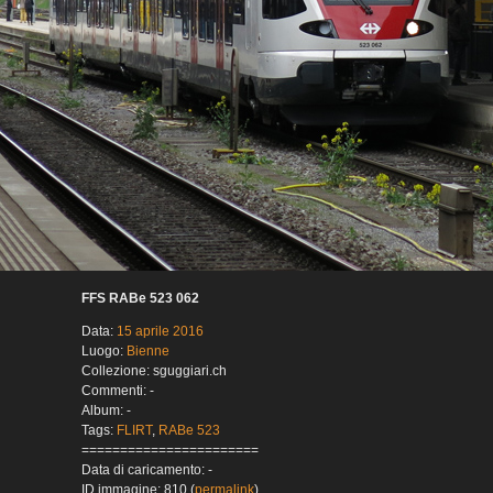
FFS RABe 523 062
Data:
15 aprile 2016
Luogo:
Bienne
Collezione: sguggiari.ch
Commenti: -
Album: -
Tags:
FLIRT
,
RABe 523
=======================
Data di caricamento: -
ID immagine: 810 (
permalink
)