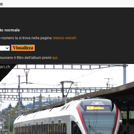
IE
nto normale
o numero la si trova nella pagina
'elenco veicoli'
.
imuovere il filtro dell'album premi
qui
.