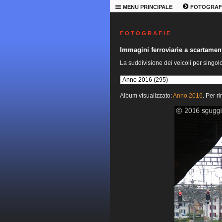
MENU PRINCIPALE
FOTOGRAF
F O T O G R A F I E
Immagini ferroviarie a scartame
La suddivisione dei veicoli per singol
Album visualizzato:
Anno 2016
. Per r