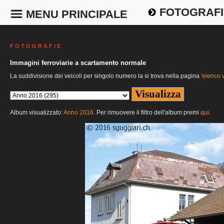
FOTOGRAFI
MENU PRINCIPALE
F O T O G R A F I E
Immagini ferroviarie a scartamento normale
La suddivisione dei veicoli per singolo numero la si trova nella pagina
'elenco v
Album visualizzato:
Anno 2016
. Per rimuovere il filtro dell'album premi
qui
.