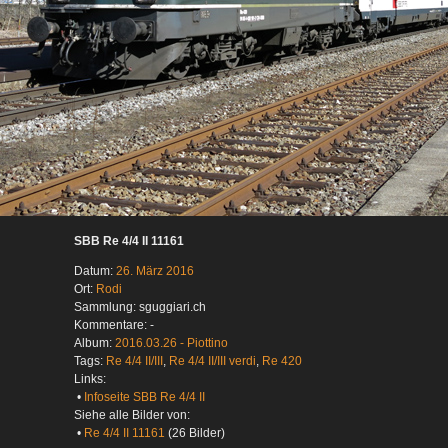
SBB Re 4/4 II 11161
Datum:
26. März 2016
Ort:
Rodi
Sammlung: sguggiari.ch
Kommentare: -
Album:
2016.03.26 - Piottino
Tags:
Re 4/4 II/III
,
Re 4/4 II/III verdi
,
Re 420
Links:
•
Infoseite SBB Re 4/4 II
Siehe alle Bilder von:
•
Re 4/4 II 11161
(26 Bilder)