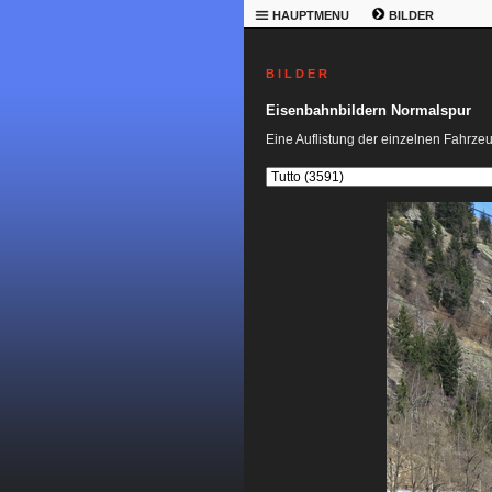
HAUPTMENU
BILDER
B I L D E R
Eisenbahnbildern Normalspur
Eine Auflistung der einzelnen Fahrze