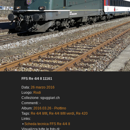
FFS Re 4/4 II 11161
Data:
26 marzo 2016
Luogo:
Rodi
Collezione: sguggiari.ch
Commenti: -
Album:
2016.03.26 - Piottino
Tags:
Re 4/4 II/III
,
Re 4/4 II/III verdi
,
Re 420
Links:
•
Scheda tecnica FFS Re 4/4 II
Visualizza tutte le foto di: