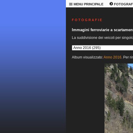
MENU PRINCIPALE
FOTOGRAF
F O T O G R A F I E
Immagini ferroviarie a scartame
La suddivisione dei veicoli per singol
Album visualizzato:
Anno 2016
. Per r