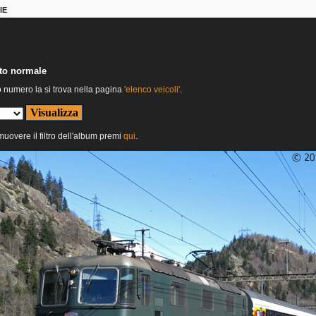
IE
nto normale
o numero la si trova nella pagina
'elenco veicoli'
.
imuovere il filtro dell'album premi
qui
.