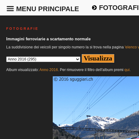
FOTOGRAFI
MENU PRINCIPALE
F O T O G R A F I E
Immagini ferroviarie a scartamento normale
La suddivisione dei veicoli per singolo numero la si trova nella pagina
'elenco v
Album visualizzato:
Anno 2016
. Per rimuovere il filtro dell'album premi
qui
.