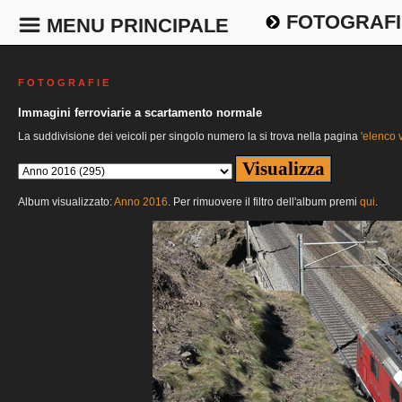
FOTOGRAFI
MENU PRINCIPALE
F O T O G R A F I E
Immagini ferroviarie a scartamento normale
La suddivisione dei veicoli per singolo numero la si trova nella pagina
'elenco v
Album visualizzato:
Anno 2016
. Per rimuovere il filtro dell'album premi
qui
.