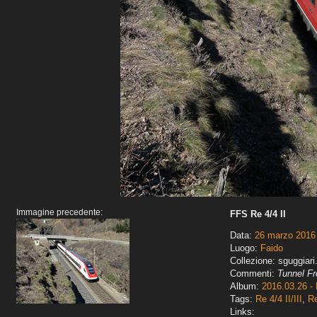
Immagine precedente:
FFS Re 4/4 II
Data:
26 marzo 2016
Luogo:
Faido
Collezione: sguggiari
Commenti:
Tunnel Fr
Album:
2016.03.26 - 
Tags:
Re 4/4 II/III
,
R
Links: