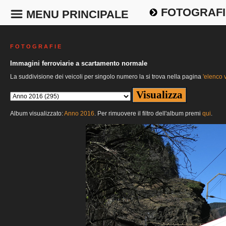
FOTOGRAFI
MENU PRINCIPALE
F O T O G R A F I E
Immagini ferroviarie a scartamento normale
La suddivisione dei veicoli per singolo numero la si trova nella pagina
'elenco v
Album visualizzato:
Anno 2016
. Per rimuovere il filtro dell'album premi
qui
.