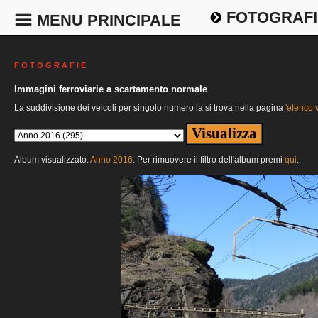
FOTOGRAFI
MENU PRINCIPALE
F O T O G R A F I E
Immagini ferroviarie a scartamento normale
La suddivisione dei veicoli per singolo numero la si trova nella pagina
'elenco v
Album visualizzato:
Anno 2016
. Per rimuovere il filtro dell'album premi
qui
.