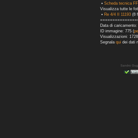
•
Scheda tecnica FF
Visualizza tutte le fot
•
Re 4/4 II 11193
(8 f
===============
Data di caricamento: 
ID immagine: 775 (
pe
Visualizzazioni: 1728
Segnala
qui
dei dati 
Sandro Gug