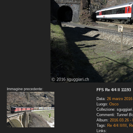
Immagine precedente:
FFS Re 4/4 II 11193
Data:
26 marzo 2016
Luogo:
Osco
Collezione: sguggiari
Commenti:
Tunnel B
Album:
2016.03.26 - 
Tags:
Re 4/4 II/III
,
R
Links: