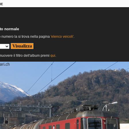
IE
nto normale
o numero la si trova nella pagina
'elenco veicoli'
.
imuovere il filtro dell'album premi
qui
.