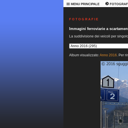
MENU PRINCIPALE
FOTOGRAF
F O T O G R A F I E
Immagini ferroviarie a scartame
La suddivisione dei veicoli per singol
Album visualizzato:
Anno 2016
. Per r