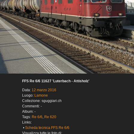
FFS Re 6/6 11627 'Luterbach - Attisholz'
Data:
12 marzo 2016
Luogo:
Lamone
Collezione: sguggiari.ch
Commenti: -
Album: -
Tags:
Re 6/6
,
Re 620
Links:
•
Scheda tecnica FFS Re 6/6
Visualizza tutte le foto di: