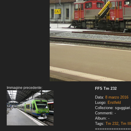
Immagine precedente:
FFS Tm 232
Data:
8 marzo 2016
Luogo:
Erstfeld
Collezione: sguggiari
Commenti: -
Album: -
Tags:
Tm 232
,
Tm III
===============