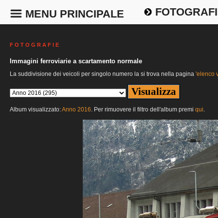
FOTOGRAFI
MENU PRINCIPALE
F O T O G R A F I E
Immagini ferroviarie a scartamento normale
La suddivisione dei veicoli per singolo numero la si trova nella pagina
'elenco v
Album visualizzato:
Anno 2016
. Per rimuovere il filtro dell'album premi
qui
.