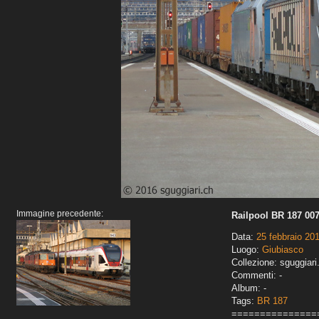
Immagine precedente:
Railpool BR 187 007
Data:
25 febbraio 20
Luogo:
Giubiasco
Collezione: sguggiari
Commenti: -
Album: -
Tags:
BR 187
===============