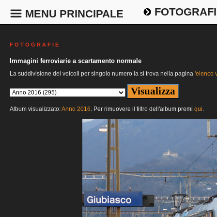
FOTOGRAFI
MENU PRINCIPALE
F O T O G R A F I E
Immagini ferroviarie a scartamento normale
La suddivisione dei veicoli per singolo numero la si trova nella pagina
'elenco v
Album visualizzato:
Anno 2016
. Per rimuovere il filtro dell'album premi
qui
.