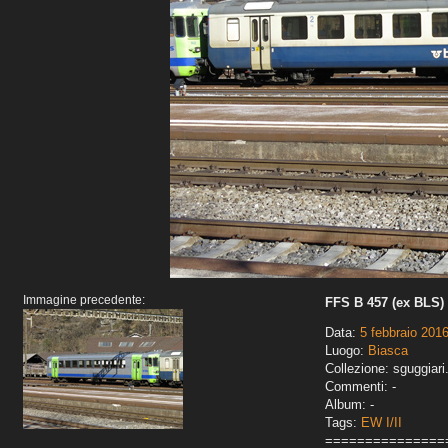
Immagine precedente:
FFS B 457 (ex BLS)
Data:
5 febbraio 201
Luogo:
Biasca
Collezione: sguggiari
Commenti: -
Album: -
Tags:
EW I/II
===============