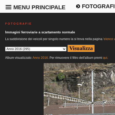
FOTOGRAFI
MENU PRINCIPALE
F O T O G R A F I E
Immagini ferroviarie a scartamento normale
La suddivisione dei veicoli per singolo numero la si trova nella pagina
'elenco v
Album visualizzato:
Anno 2016
. Per rimuovere il filtro dell'album premi
qui
.