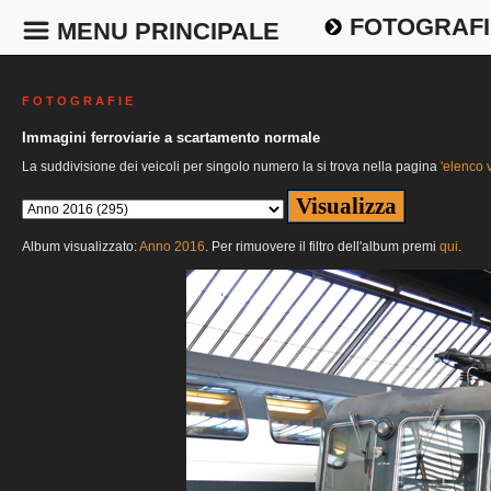
FOTOGRAFI
MENU PRINCIPALE
F O T O G R A F I E
Immagini ferroviarie a scartamento normale
La suddivisione dei veicoli per singolo numero la si trova nella pagina
'elenco v
Album visualizzato:
Anno 2016
. Per rimuovere il filtro dell'album premi
qui
.