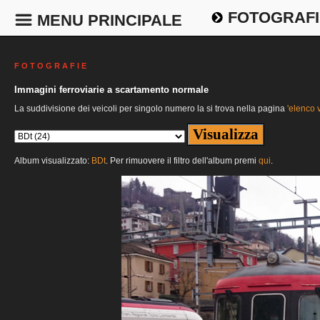
FOTOGRAFI
MENU PRINCIPALE
F O T O G R A F I E
Immagini ferroviarie a scartamento normale
La suddivisione dei veicoli per singolo numero la si trova nella pagina
'elenco v
Album visualizzato:
BDt
. Per rimuovere il filtro dell'album premi
qui
.