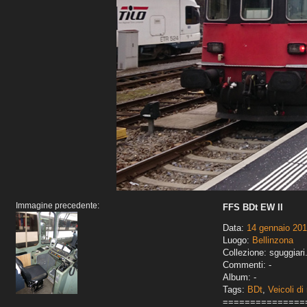
Immagine precedente:
FFS BDt EW II
Data:
14 gennaio 20
Luogo:
Bellinzona
Collezione: sguggiari
Commenti: -
Album: -
Tags:
BDt
,
Veicoli di
===============