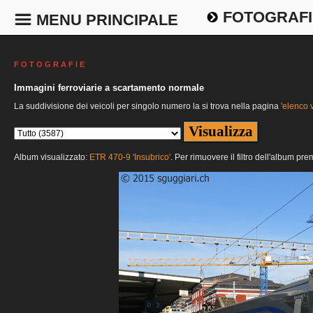
FOTOGRAFI
MENU PRINCIPALE
F O T O G R A F I E
Immagini ferroviarie a scartamento normale
La suddivisione dei veicoli per singolo numero la si trova nella pagina
'elenco v
Album visualizzato:
ETR 470-9 'Insubrico'
. Per rimuovere il filtro dell'album pre