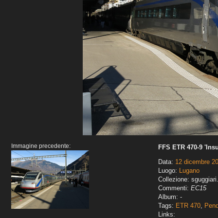
Immagine precedente:
FFS ETR 470-9 'Insu
Data:
12 dicembre 2
Luogo:
Lugano
Collezione: sguggiari
Commenti:
EC15
Album: -
Tags:
ETR 470
,
Pend
Links: