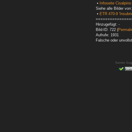
•
Infoseite Cisalpin
Siehe alle Bilder von:
•
ETR 470-9 'Insubri
===============
Hinzugefügt: -
Bild-ID: 722 (
Permali
Aufrufe: 1931
Falsche oder unvoll
Sandro Gug