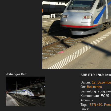
Vorheriges Bild:
SBB ETR 470-9 'Ins
Datum:
12. Dezembe
Ort:
Bellinzona
Sammlung: sguggiari
Kommentare:
EC15
Album: -
Tags:
ETR 470
,
Pend
Links: