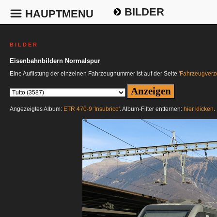
BILDER
HAUPTMENU
B I L D E R
Eisenbahnbildern Normalspur
Eine Auflistung der einzelnen Fahrzeugnummer ist auf der Seite
'Fahrzeugverze
Angezeigtes Album:
ETR 470-9 'Insubrico'
. Album-Filter entfernen:
hier klicken
.