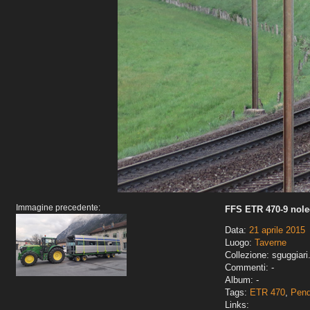
Immagine precedente:
FFS ETR 470-9 nole
Data:
21 aprile 2015
Luogo:
Taverne
Collezione: sguggiari
Commenti: -
Album: -
Tags:
ETR 470
,
Pend
Links: