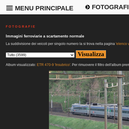
FOTOGRAFI
MENU PRINCIPALE
F O T O G R A F I E
Immagini ferroviarie a scartamento normale
La suddivisione dei veicoli per singolo numero la si trova nella pagina
'elenco v
Album visualizzato:
ETR 470-9 'Insubrico'
. Per rimuovere il filtro dell'album pre