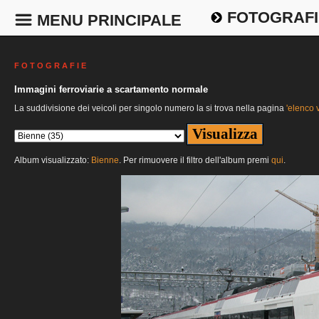
FOTOGRAFI
MENU PRINCIPALE
F O T O G R A F I E
Immagini ferroviarie a scartamento normale
La suddivisione dei veicoli per singolo numero la si trova nella pagina
'elenco v
Album visualizzato:
Bienne
. Per rimuovere il filtro dell'album premi
qui
.