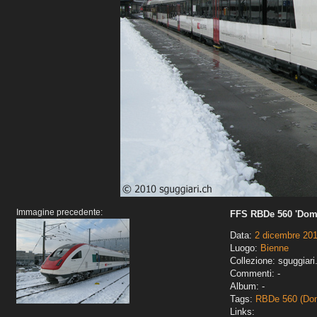
Immagine precedente:
FFS RBDe 560 'Dom
Data:
2 dicembre 20
Luogo:
Bienne
Collezione: sguggiari
Commenti: -
Album: -
Tags:
RBDe 560 (Do
Links: