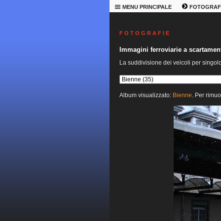
MENU PRINCIPALE
FOTOGRAF
F O T O G R A F I E
Immagini ferroviarie a scartame
La suddivisione dei veicoli per singol
Album visualizzato:
Bienne
. Per rimuo