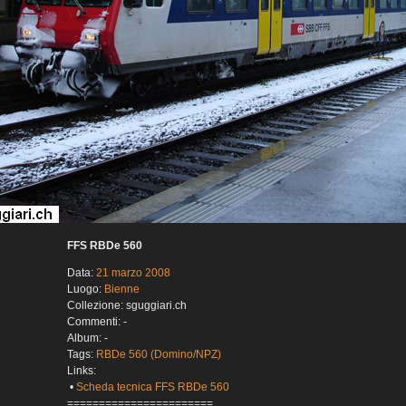
FFS RBDe 560
Data:
21 marzo 2008
Luogo:
Bienne
Collezione: sguggiari.ch
Commenti: -
Album: -
Tags:
RBDe 560 (Domino/NPZ)
Links:
•
Scheda tecnica FFS RBDe 560
=======================