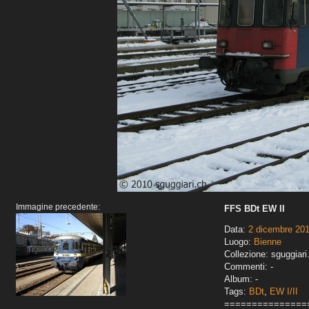
Immagine precedente:
FFS BDt EW II
Data:
2 dicembre 20
Luogo:
Bienne
Collezione: sguggiari
Commenti: -
Album: -
Tags:
BDt
,
EW I/II
===============