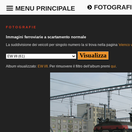
FOTOGRAFI
MENU PRINCIPALE
F O T O G R A F I E
Immagini ferroviarie a scartamento normale
La suddivisione dei veicoli per singolo numero la si trova nella pagina
'elenco v
Album visualizzato:
EW I/II
. Per rimuovere il filtro dell'album premi
qui
.