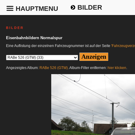
BILDER
HAUPTMENU
B I L D E R
Eisenbahnbildern Normalspur
Eine Auflistung der einzelnen Fahrzeugnummer ist auf der Seite
'Fahrzeugverze
Angezeigtes Album:
RABe 526 (GTW)
. Album-Filter entfernen:
hier klicken
.