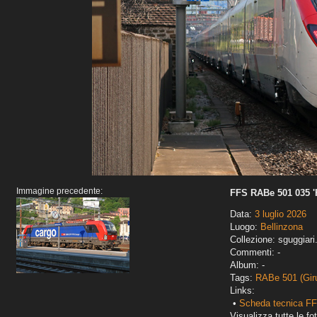
Immagine precedente:
FFS RABe 501 035 
Data:
3 luglio 2026
Luogo:
Bellinzona
Collezione: sguggiari
Commenti: -
Album: -
Tags:
RABe 501 (Gir
Links:
•
Scheda tecnica FF
Visualizza tutte le fot