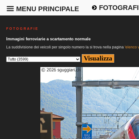
FOTOGRAFI
MENU PRINCIPALE
F O T O G R A F I E
Immagini ferroviarie a scartamento normale
La suddivisione dei veicoli per singolo numero la si trova nella pagina
'elenco v