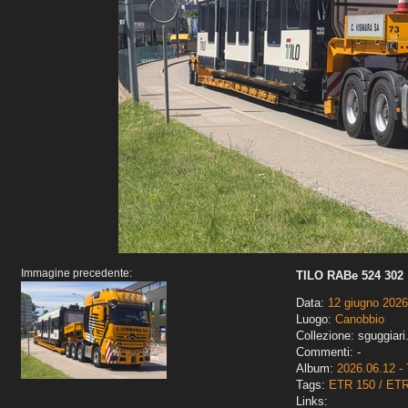
Immagine precedente:
TILO RABe 524 302
Data:
12 giugno 2026
Luogo:
Canobbio
Collezione: sguggiari
Commenti: -
Album:
2026.06.12 - 
Tags:
ETR 150 / ET
Links: