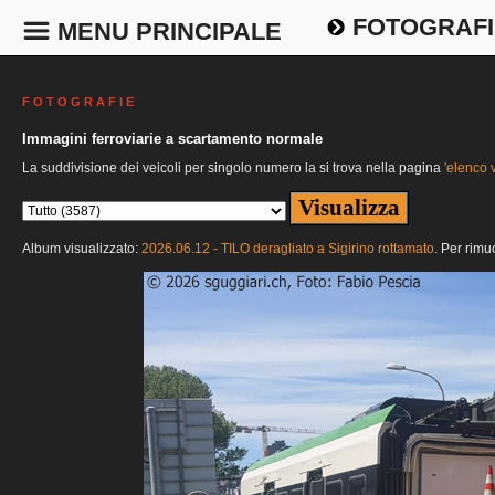
FOTOGRAFI
MENU PRINCIPALE
F O T O G R A F I E
Immagini ferroviarie a scartamento normale
La suddivisione dei veicoli per singolo numero la si trova nella pagina
'elenco v
Album visualizzato:
2026.06.12 - TILO deragliato a Sigirino rottamato
. Per rimu