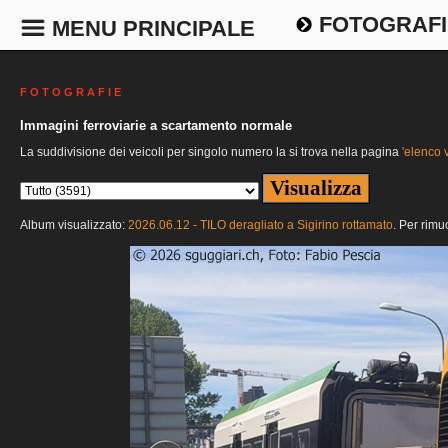
FOTOGRAFI
MENU PRINCIPALE
F O T O G R A F I E
Immagini ferroviarie a scartamento normale
La suddivisione dei veicoli per singolo numero la si trova nella pagina
'elenco v
Album visualizzato:
2026.06.12 - TILO deragliato a Sigirino rottamato
. Per rimu