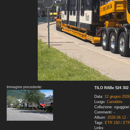
Immagine precedente:
TILO RABe 524 302
Data:
12 giugno 2026
Luogo:
Canobbio
Collezione: sguggiari
Commenti: -
Album:
2026.06.12 - 
Tags:
ETR 150 / ET
Links: