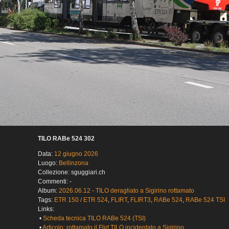
TILO RABe 524 302
Data:
12 giugno 2026
Luogo:
Bellinzona
Collezione: sguggiari.ch
Commenti: -
Album:
2026.06.12 - TILO deragliato a Sigirino rottamato
Tags:
ETR 150 / ETR 524
,
FLIRT
,
FLIRT3
,
RABe 524
,
RABe 524 TSI
Links:
•
Scheda tecnica TILO RABe 524 (TSI)
•
Articolo: rottamato il Flirt TILO incidentato a Sigirino