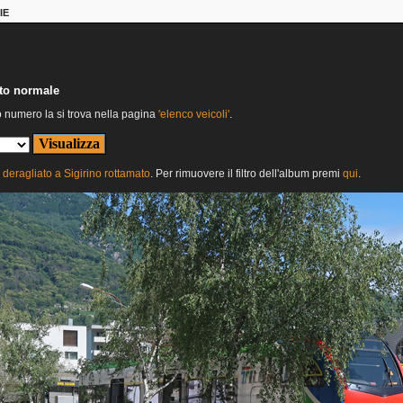
IE
nto normale
o numero la si trova nella pagina
'elenco veicoli'
.
deragliato a Sigirino rottamato
. Per rimuovere il filtro dell'album premi
qui
.