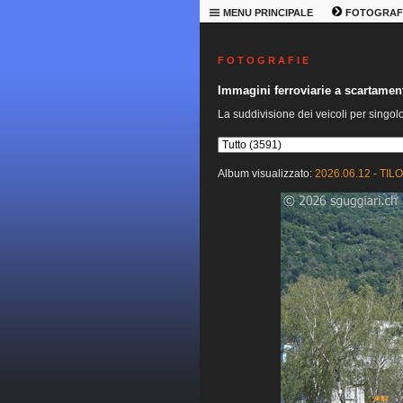
MENU PRINCIPALE
FOTOGRAF
F O T O G R A F I E
Immagini ferroviarie a scartame
La suddivisione dei veicoli per singol
Album visualizzato:
2026.06.12 - TILO 