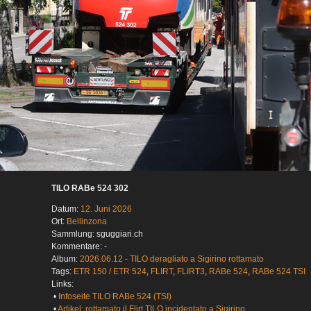
TILO RABe 524 302
Datum:
12. Juni 2026
Ort:
Bellinzona
Sammlung: sguggiari.ch
Kommentare: -
Album:
2026.06.12 - TILO deragliato a Sigirino rottamato
Tags:
ETR 150 / ETR 524
,
FLIRT
,
FLIRT3
,
RABe 524
,
RABe 524 TSI
Links:
•
Infoseite TILO RABe 524 (TSI)
•
Artikel: rottamato il Flirt TILO incidentato a Sigirino