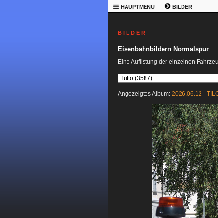
HAUPTMENU
BILDER
B I L D E R
Eisenbahnbildern Normalspur
Eine Auflistung der einzelnen Fahrze
Angezeigtes Album:
2026.06.12 - TILO