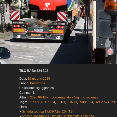
TILO RABe 524 302
Data:
12 giugno 2026
Luogo:
Bellinzona
Collezione: sguggiari.ch
Commenti: -
Album:
2026.06.12 - TILO deragliato a Sigirino rottamato
Tags:
ETR 150 / ETR 524
,
FLIRT
,
FLIRT3
,
RABe 524
,
RABe 524 TSI
Links:
•
Scheda tecnica TILO RABe 524 (TSI)
•
Articolo: rottamato il Flirt TILO incidentato a Sigirino