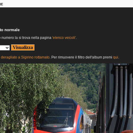
IE
nto normale
o numero la si trova nella pagina
'elenco veicoli'
.
deragliato a Sigirino rottamato
. Per rimuovere il filtro dell'album premi
qui
.