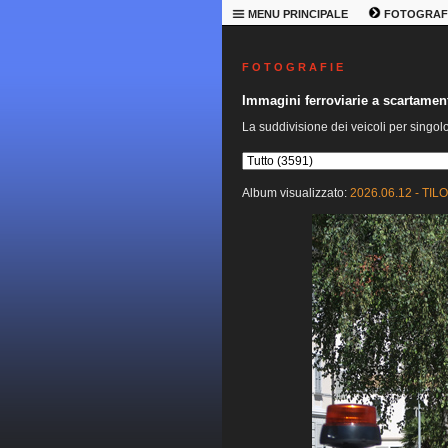
MENU PRINCIPALE
FOTOGRAF
F O T O G R A F I E
Immagini ferroviarie a scartame
La suddivisione dei veicoli per singol
Album visualizzato:
2026.06.12 - TILO 