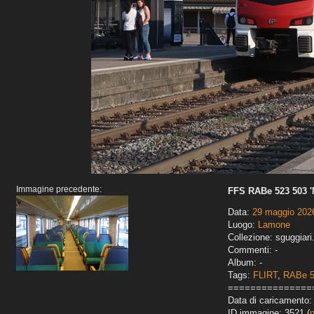
Immagine precedente:
FFS RABe 523 503 '
Data:
29 maggio 202
Luogo:
Lamone
Collezione: sguggiari
Commenti: -
Album: -
Tags:
FLIRT
,
RABe 
===============
Data di caricamento:
ID immagine: 3521 (