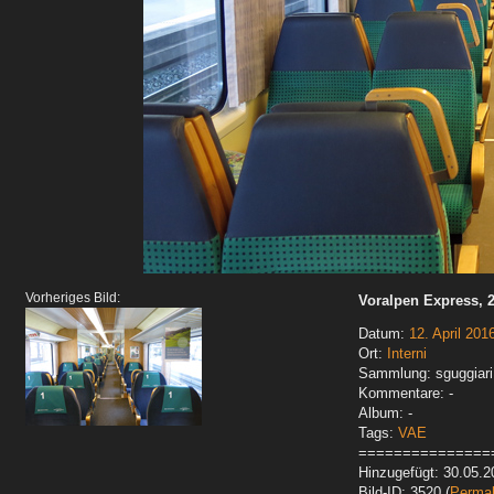
Vorheriges Bild:
Voralpen Express, 2
Datum:
12. April 201
Ort:
Interni
Sammlung: sguggiari
Kommentare: -
Album: -
Tags:
VAE
===============
Hinzugefügt: 30.05.2
Bild-ID: 3520 (
Permal