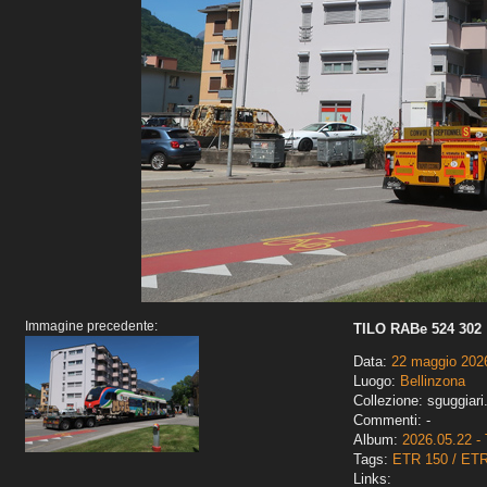
Immagine precedente:
TILO RABe 524 302
Data:
22 maggio 202
Luogo:
Bellinzona
Collezione: sguggiari
Commenti: -
Album:
2026.05.22 - 
Tags:
ETR 150 / ET
Links: