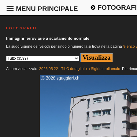
FOTOGRAFI
MENU PRINCIPALE
F O T O G R A F I E
Immagini ferroviarie a scartamento normale
La suddivisione dei veicoli per singolo numero la si trova nella pagina
'elenco v
Album visualizzato:
2026.05.22 - TILO deragliato a Sigirino rottamato
. Per rimu