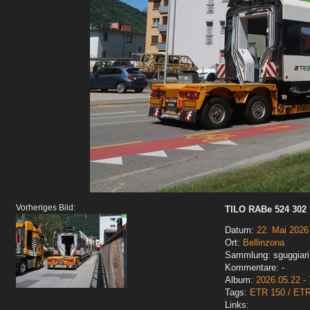
Vorheriges Bild:
TILO RABe 524 302
Datum:
22. Mai 2026
Ort:
Bellinzona
Sammlung: sguggiari
Kommentare: -
Album:
2026.05.22 - 
Tags:
ETR 150 / ET
Links: