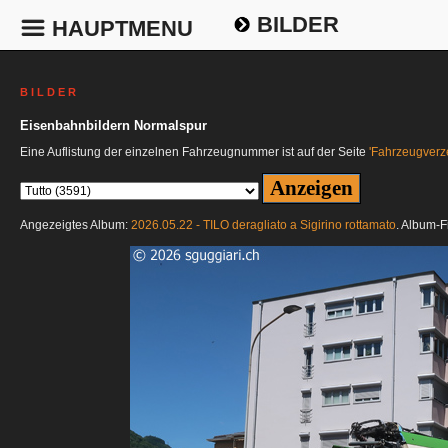
BILDER
HAUPTMENU
B I L D E R
Eisenbahnbildern Normalspur
Eine Auflistung der einzelnen Fahrzeugnummer ist auf der Seite
'Fahrzeugverze
Angezeigtes Album:
2026.05.22 - TILO deragliato a Sigirino rottamato
. Album-F