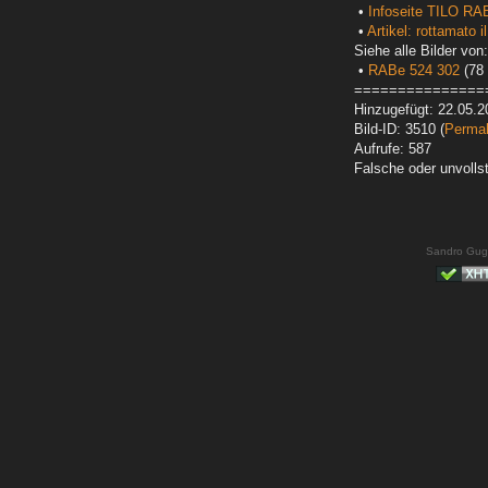
•
Infoseite TILO RA
•
Artikel: rottamato i
Siehe alle Bilder von:
•
RABe 524 302
(78 
===============
Hinzugefügt: 22.05.2
Bild-ID: 3510 (
Permal
Aufrufe: 587
Falsche oder unvoll
Sandro Gug