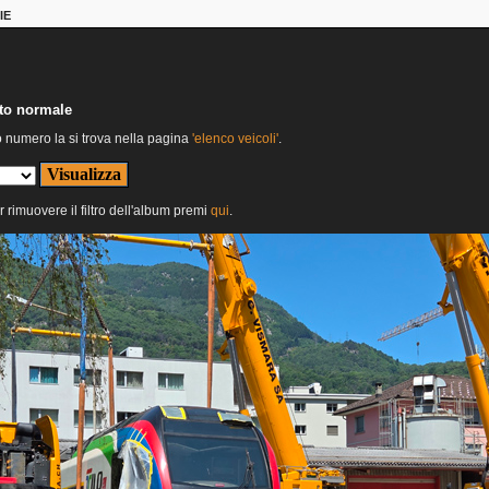
IE
nto normale
o numero la si trova nella pagina
'elenco veicoli'
.
r rimuovere il filtro dell'album premi
qui
.