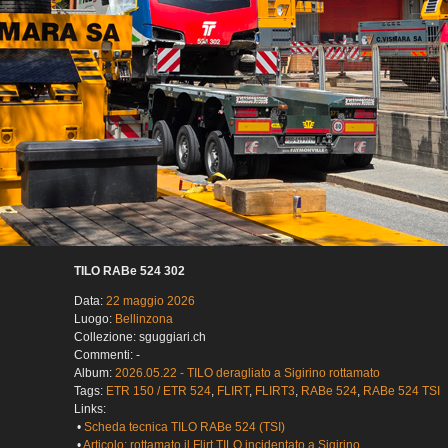
TILO RABe 524 302
Data:
22 maggio 2026
Luogo:
Bellinzona
Collezione: sguggiari.ch
Commenti: -
Album:
2026.05.22 - TILO deragliato a Sigirino rottamato
Tags:
ETR 150 / ETR 524
,
FLIRT
,
FLIRT3
,
RABe 524
,
RABe 524 TSI
Links:
•
Scheda tecnica TILO RABe 524 (TSI)
•
Articolo: rottamato il Flirt TILO incidentato a Sigirino