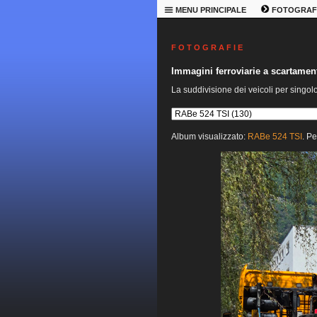
MENU PRINCIPALE
FOTOGRAF
F O T O G R A F I E
Immagini ferroviarie a scartame
La suddivisione dei veicoli per singol
Album visualizzato:
RABe 524 TSI
. Pe