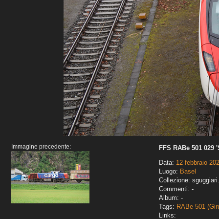
Immagine precedente:
FFS RABe 501 029 '
Data:
12 febbraio 20
Luogo:
Basel
Collezione: sguggiari
Commenti: -
Album: -
Tags:
RABe 501 (Gir
Links: