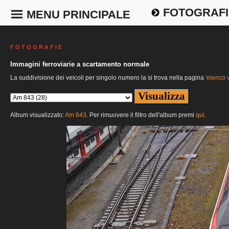
FOTOGRAFI
MENU PRINCIPALE
F O T O G R A F I E
Immagini ferroviarie a scartamento normale
La suddivisione dei veicoli per singolo numero la si trova nella pagina
'elenco v
Album visualizzato:
Am 843
. Per rimuovere il filtro dell'album premi
qui
.