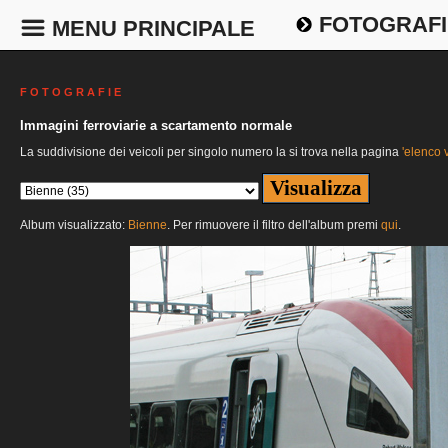
FOTOGRAFI
MENU PRINCIPALE
F O T O G R A F I E
Immagini ferroviarie a scartamento normale
La suddivisione dei veicoli per singolo numero la si trova nella pagina
'elenco v
Album visualizzato:
Bienne
. Per rimuovere il filtro dell'album premi
qui
.