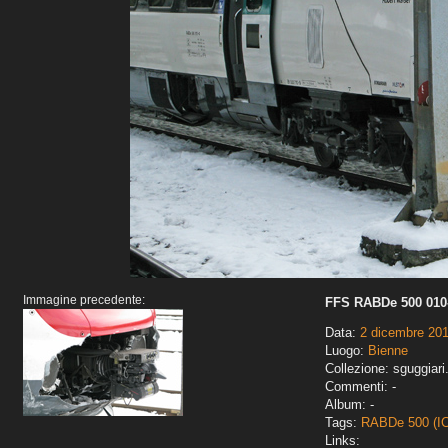
Immagine precedente:
FFS RABDe 500 010-
Data:
2 dicembre 20
Luogo:
Bienne
Collezione: sguggiari
Commenti: -
Album: -
Tags:
RABDe 500 (I
Links: