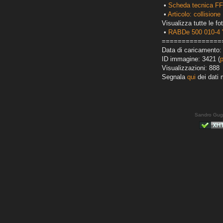
•
Scheda tecnica F
•
Articolo: collisio
Visualizza tutte le fot
•
RABDe 500 010-4 '
===============
Data di caricamento:
ID immagine: 3421 (
Visualizzazioni: 888
Segnala
qui
dei dati 
Sandro Gug