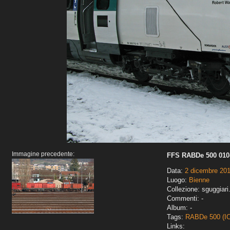
Immagine precedente:
FFS RABDe 500 010-
Data:
2 dicembre 20
Luogo:
Bienne
Collezione: sguggiari
Commenti: -
Album: -
Tags:
RABDe 500 (I
Links: