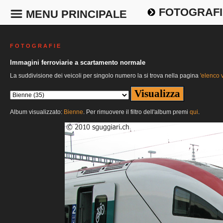
FOTOGRAFI
MENU PRINCIPALE
F O T O G R A F I E
Immagini ferroviarie a scartamento normale
La suddivisione dei veicoli per singolo numero la si trova nella pagina
'elenco v
Album visualizzato:
Bienne
. Per rimuovere il filtro dell'album premi
qui
.