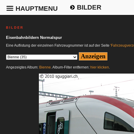
BILDER
HAUPTMENU
B I L D E R
Eisenbahnbildern Normalspur
Eine Auflistung der einzelnen Fahrzeugnummer ist auf der Seite
'Fahrzeugverze
Angezeigtes Album:
Bienne
. Album-Filter entfernen:
hier klicken
.