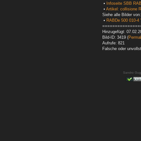
•
Infoseite SBB RAB
•
Artikel: collision
Siehe alle Bilder von:
•
RABDe 500 010-4 '
===============
Hinzugefügt: 07.02.2
Bild-ID: 3419 (
Permal
Aufrufe: 821
Falsche oder unvoll
Sandro Gug