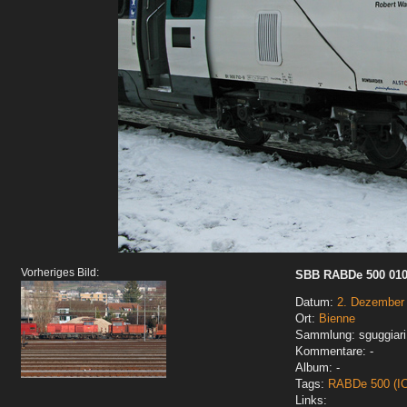
Vorheriges Bild:
SBB RABDe 500 010-
Datum:
2. Dezember
Ort:
Bienne
Sammlung: sguggiari
Kommentare: -
Album: -
Tags:
RABDe 500 (I
Links: