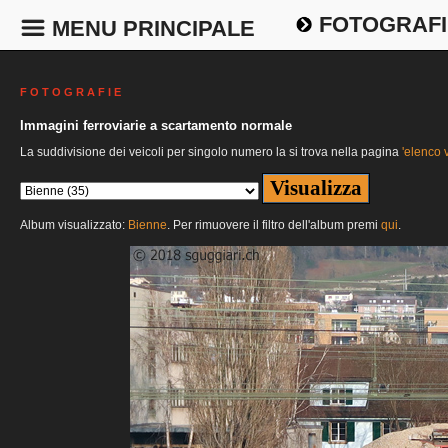
FOTOGRAFI
MENU PRINCIPALE
F O T O G R A F I E
Immagini ferroviarie a scartamento normale
La suddivisione dei veicoli per singolo numero la si trova nella pagina
'elenco v
Album visualizzato:
Bienne
. Per rimuovere il filtro dell'album premi
qui
.